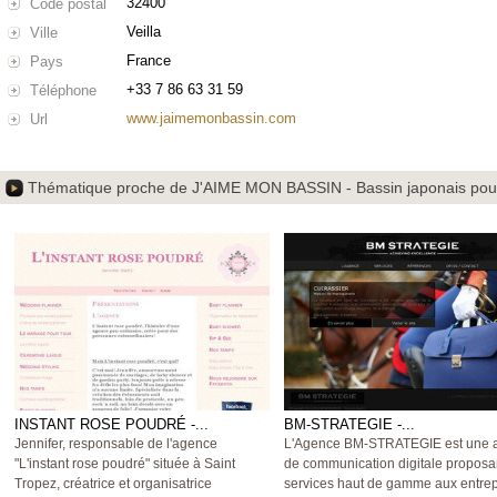
32400
Code postal
Veilla
Ville
France
Pays
+33 7 86 63 31 59
Téléphone
www.jaimemonbassin.com
Url
Thématique proche de J'AIME MON BASSIN - Bassin japonais pou
INSTANT ROSE POUDRÉ -...
BM-STRATEGIE -...
Jennifer, responsable de l'agence
L'Agence BM-STRATEGIE est une 
"L'instant rose poudré" située à Saint
de communication digitale proposa
Tropez, créatrice et organisatrice
services haut de gamme aux entrep