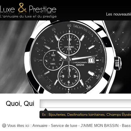
Les nouveaut
Vous êtes ici :
Annuaire
-
Service de luxe
-
J'AIME MON BASSIN - Bassin