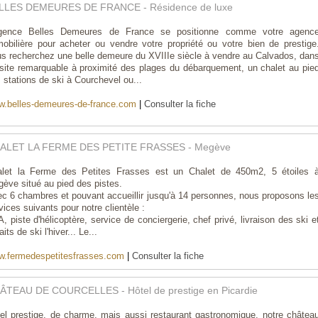
LLES DEMEURES DE FRANCE - Résidence de luxe
agence Belles Demeures de France se positionne comme votre agenc
obilière pour acheter ou vendre votre propriété ou votre bien de prestige
s recherchez une belle demeure du XVIIIe siècle à vendre au Calvados, dan
site remarquable à proximité des plages du débarquement, un chalet au pie
 stations de ski à Courchevel ou...
.belles-demeures-de-france.com
|
Consulter la fiche
ALET LA FERME DES PETITE FRASSES - Megève
let la Ferme des Petites Frasses est un Chalet de 450m2, 5 étoiles 
ève situé au pied des pistes.
c 6 chambres et pouvant accueillir jusqu'à 14 personnes, nous proposons le
vices suivants pour notre clientèle :
, piste d'hélicoptère, service de conciergerie, chef privé, livraison des ski e
aits de ski l'hiver... Le...
.fermedespetitesfrasses.com
|
Consulter la fiche
ÂTEAU DE COURCELLES - Hôtel de prestige en Picardie
el prestige, de charme, mais aussi restaurant gastronomique, notre châtea