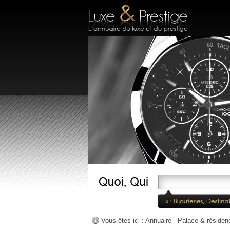
Vous êtes ici :
Annuaire
-
Palace & résiden