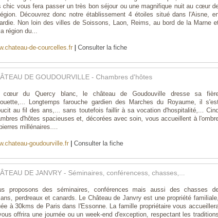
s chic vous fera passer un très bon séjour ou une magnifique nuit au cœur d
région. Découvrez donc notre établissement 4 étoiles situé dans l'Aisne, e
ardie. Non loin des villes de Soissons, Laon, Reims, au bord de la Marne e
la région du...
.chateau-de-courcelles.fr
|
Consulter la fiche
ÂTEAU DE GOUDOURVILLE - Chambres d'hôtes
 cœur du Quercy blanc, le château de Goudouville dresse sa fièr
houette,... Longtemps farouche gardien des Marches du Royaume, il s'es
ucit au fil des ans,... sans toutefois faillir à sa vocation d'hospitalité,... Cin
mbres d'hôtes spacieuses et, décorées avec soin, vous accueillent à l'ombr
pierres millénaires....
.chateau-goudourville.fr
|
Consulter la fiche
ÂTEAU DE JANVRY - Séminaires, conférencess, chasses,...
us proposons des séminaires, conférences mais aussi des chasses d
sans, perdreaux et canards. Le Château de Janvry est une propriété familiale
uée à 30kms de Paris dans l'Essonne. La famille propriétaire vous accueiller
vous offrira une journée ou un week-end d'exception, respectant les tradition