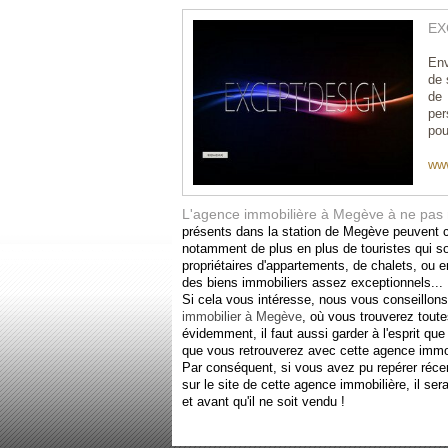
EX
Env
de 
de
per
pou
www
L'agence immobilière à Megève à ne pas
présents dans la station de Megève peuvent c
notamment de plus en plus de touristes qui s
propriétaires d'appartements, de chalets, ou 
des biens immobiliers assez exceptionnels...
Si cela vous intéresse, nous vous conseillons
immobilier à Megève
, où vous trouverez toute
évidemment, il faut aussi garder à l'esprit qu
que vous retrouverez avec cette agence immob
Par conséquent, si vous avez pu repérer ré
sur le site de cette agence immobilière, il se
et avant qu'il ne soit vendu !