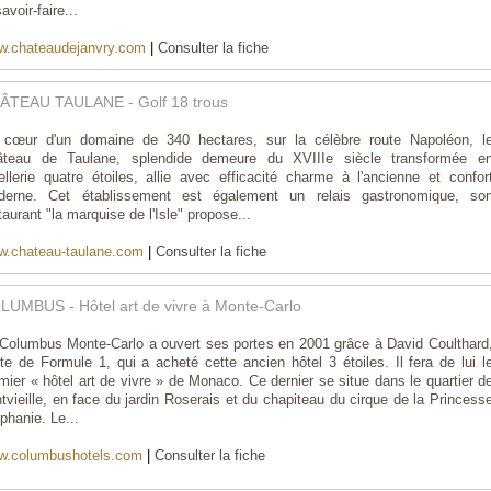
savoir-faire...
.chateaudejanvry.com
|
Consulter la fiche
ÂTEAU TAULANE - Golf 18 trous
cœur d'un domaine de 340 hectares, sur la célèbre route Napoléon, l
âteau de Taulane, splendide demeure du XVIIIe siècle transformée e
ellerie quatre étoiles, allie avec efficacité charme à l'ancienne et confor
derne. Cet établissement est également un relais gastronomique, so
taurant "la marquise de l'Isle" propose...
.chateau-taulane.com
|
Consulter la fiche
LUMBUS - Hôtel art de vivre à Monte-Carlo
Columbus Monte-Carlo a ouvert ses portes en 2001 grâce à David Coulthard
ote de Formule 1, qui a acheté cette ancien hôtel 3 étoiles. Il fera de lui l
mier « hôtel art de vivre » de Monaco. Ce dernier se situe dans le quartier d
tvieille, en face du jardin Roserais et du chapiteau du cirque de la Princess
phanie. Le...
w.columbushotels.com
|
Consulter la fiche