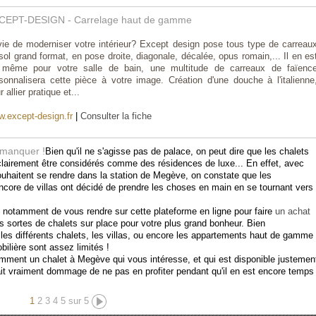
CEPT-DESIGN - Carrelage haut de gamme
ie de moderniser votre intérieur? Except design pose tous type de carreau
sol grand format, en pose droite, diagonale, décalée, opus romain,... Il en es
 même pour votre salle de bain, une multitude de carreaux de faïenc
sonnalisera cette pièce à votre image. Création d'une douche à l'italienne
r allier pratique et...
.except-design.fr
|
Consulter la fiche
 manquer !
Bien qu'il ne s'agisse pas de palace, on peut dire que les chalets
lairement être considérés comme des résidences de luxe... En effet, avec
ouhaitent se rendre
dans la station de Megève
, on constate que les
encore de villas ont décidé de prendre les choses en main en se tournant vers
 notamment de vous rendre sur cette plateforme en ligne pour faire
un achat
s sortes de chalets sur place pour votre plus grand bonheur. Bien
e les différents chalets, les villas, ou encore les appartements haut de gamme
ilière sont assez limités !
cemment un
chalet à Megève
qui vous intéresse, et qui est disponible justemen
rait vraiment dommage de ne pas en profiter pendant qu'il en est encore temps
1
2
3
4
5
sur 5