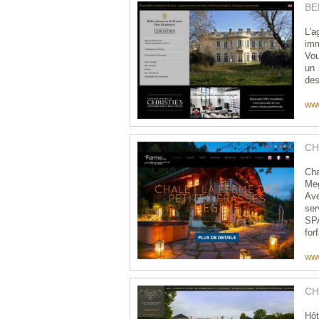
BE
L'
imm
Vou
un 
des
www
CH
Cha
Meg
Ave
ser
SPA
forf
www
CH
Hôt