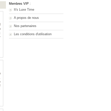
Membres VIP :
It's Luxe Time
A propos de nous
l
Nos partenaires
n
x
Les conditions d'utilisation
r
n
,
e
f