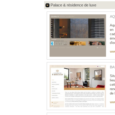
Palace & résidence de luxe
AQ
Aqu
en 
cad
ém
d'e
ww
BA
Sit
lie
cet
ren
de 
www