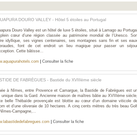
UAPURA DOURO VALLEY - Hôtel 5 étoiles au Portugal
apura Douro Valley est un hôtel de luxe 5 étoiles, situé à Lamago au Portuga
plein cœur d’une région classée au patrimoine mondial de l’Unesco. So
re idyllique, ses vignes centenaires, ses montagnes sans fin et ses eau
eraudes, font de cet endroit un lieu magique pour passer un séjou
xception. Cette bâtisse...
w.aquapurahotels.com
|
Consulter la fiche
STIDE DE FABRÈGUES - Bastide du XVIIIème siècle
uée à Nîmes, entre Provence et Camargue, la Bastide de Fabrègues est u
u unique dans la Gard. Ancienne maison de maîtres bâtie au XVIIIème siècle
te belle Thébaïde provençale est blottie au cœur d’un domaine viticole d
om et d’une oliveraie de 10 hectares. A cinq cents mètres du très beau Gol
Nîmes-Campagne,...
.labastidedefabregues.com
|
Consulter la fiche