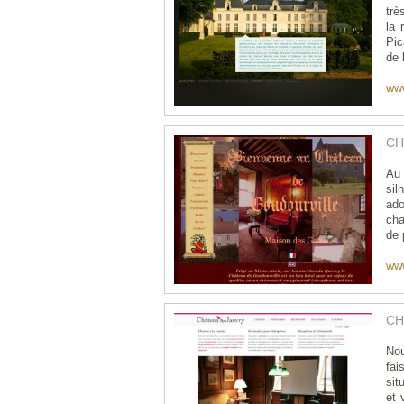
trè
la 
Pic
de 
www
CH
Au
sil
ado
cha
de 
www
CH
No
fai
sit
et 