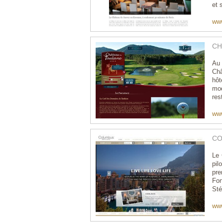
et 
www
CH
Au 
Ch
hôt
mo
res
www
CO
Le 
pil
pre
Fon
Sté
ww