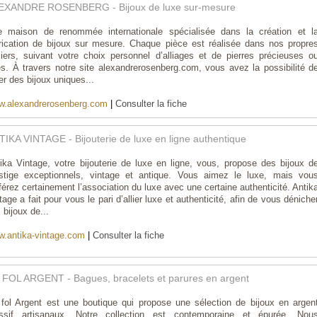
EXANDRE ROSENBERG - Bijoux de luxe sur-mesure
 maison de renommée internationale spécialisée dans la création et l
rication de bijoux sur mesure. Chaque pièce est réalisée dans nos propre
liers, suivant votre choix personnel d’alliages et de pierres précieuses o
es. À travers notre site alexandrerosenberg.com, vous avez la possibilité d
er des bijoux uniques...
.alexandrerosenberg.com
|
Consulter la fiche
IKA VINTAGE - Bijouterie de luxe en ligne authentique
ika Vintage, votre bijouterie de luxe en ligne, vous, propose des bijoux d
stige exceptionnels, vintage et antique. Vous aimez le luxe, mais vou
férez certainement l’association du luxe avec une certaine authenticité. Antik
tage a fait pour vous le pari d’allier luxe et authenticité, afin de vous déniche
 bijoux de...
.antika-vintage.com
|
Consulter la fiche
 FOL ARGENT - Bagues, bracelets et parures en argent
fol Argent est une boutique qui propose une sélection de bijoux en argen
ssif artisanaux. Notre collection est contemporaine et épurée. Nou