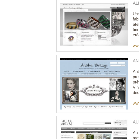
AL
Une
fab
ate
fin
cré
www
ANT
Ant
pre
pré
Vin
des
www
AU
Au 
ma