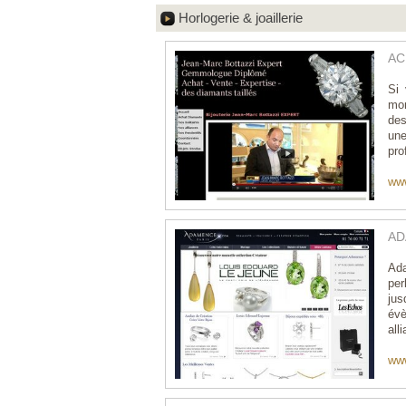
Horlogerie & joaillerie
AC
Si 
mon
des
un
pro
www
ADA
Ada
per
jus
évè
all
ww