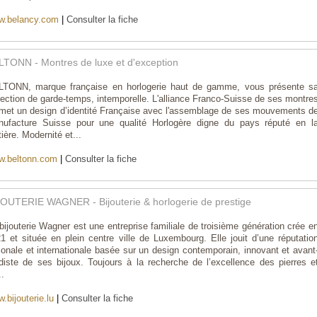
w.belancy.com
|
Consulter la fiche
LTONN - Montres de luxe et d'exception
TONN, marque française en horlogerie haut de gamme, vous présente s
lection de garde-temps, intemporelle. L'alliance Franco-Suisse de ses montre
met un design d’identité Française avec l'assemblage de ses mouvements d
ufacture Suisse pour une qualité Horlogère digne du pays réputé en l
ière. Modernité et...
w.beltonn.com
|
Consulter la fiche
JOUTERIE WAGNER - Bijouterie & horlogerie de prestige
bijouterie Wagner est une entreprise familiale de troisième génération crée e
1 et située en plein centre ville de Luxembourg. Elle jouit d’une réputatio
ionale et internationale basée sur un design contemporain, innovant et avant
diste de ses bijoux. Toujours à la recherche de l’excellence des pierres e
..
.bijouterie.lu
|
Consulter la fiche