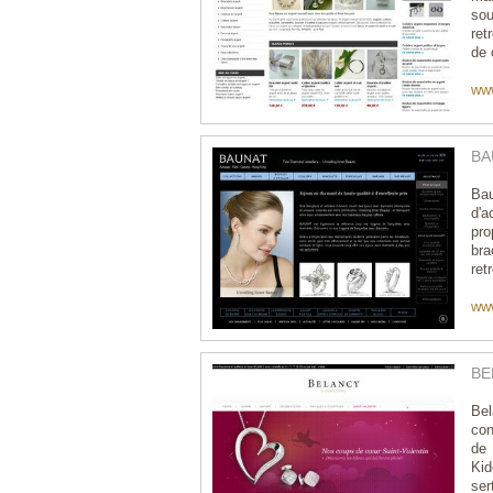
sou
ret
de 
www
BA
Bau
d'a
pro
bra
ret
ww
BEL
Bel
con
de 
Kid
ser