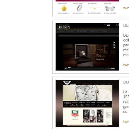
ww
BE
BEL
col
per
man
mat
ww
BI
La 
192
nat
gar
du.
www