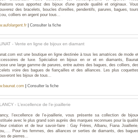
haitons vous apportez des bijoux d'une grande qualité et originaux. Vou
rouverez des bracelets, boucles d'oreilles, pendentifs, parures, bagues, tour
cou, colliers en argent pour tous...
.aufolargent.fr
|
Consulter la fiche
UNAT - Vente en ligne de bijoux en diamant
nat.com est une boutique en ligne destinée à tous les amatrices de mode e
ccessoires de luxe. Spécialisé en bijoux en or et en diamants, Bauna
pose une large gamme de parures, entre autres des bagues, des colliers, de
celets voire des bagues de fiançailles et des alliances. Les plus coquette
rouveront les bijoux de tous...
w.baunat.com
|
Consulter la fiche
ANCY - L’excellence de l’e-joaillerie
ancy, l’excellence de l’e-joaillerie, vous présente sa collection de bijou
stituée avec le plus grand soin auprès des marques reconnues pour la qualit
leur création et de leur savoir-faire : Gay Frères, Albanu, Fiana Joaillerie
ou,…. Pour les femmes, des alliances or serties de diamants, des bague
ties de pierres...