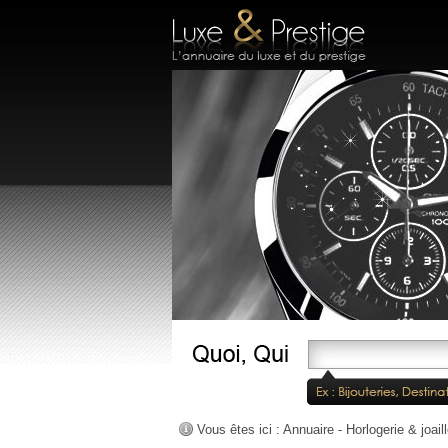
Vous êtes ici :
Annuaire
-
Horlogerie & joaill