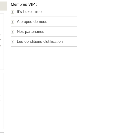
Membres VIP :
It's Luxe Time
A propos de nous
s
Nos partenaires
e
r
Les conditions d'utilisation
n
,
x
x
s