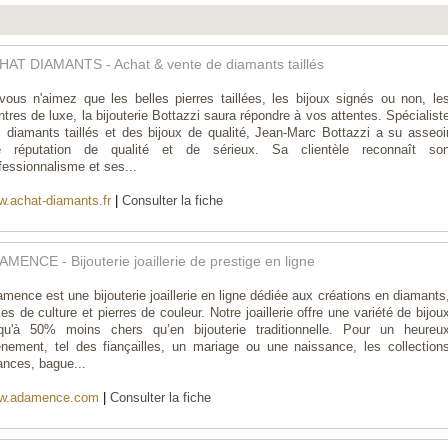
HAT DIAMANTS - Achat & vente de diamants taillés
vous n'aimez que les belles pierres taillées, les bijoux signés ou non, le
tres de luxe, la bijouterie Bottazzi saura répondre à vos attentes. Spécialist
 diamants taillés et des bijoux de qualité, Jean-Marc Bottazzi a su asseoi
e réputation de qualité et de sérieux. Sa clientèle reconnaît so
fessionnalisme et ses...
.achat-diamants.fr
|
Consulter la fiche
MENCE - Bijouterie joaillerie de prestige en ligne
mence est une bijouterie joaillerie en ligne dédiée aux créations en diamants
les de culture et pierres de couleur. Notre joaillerie offre une variété de bijou
qu'à 50% moins chers qu’en bijouterie traditionnelle. Pour un heureu
nement, tel des fiançailles, un mariage ou une naissance, les collection
iances, bague...
w.adamence.com
|
Consulter la fiche