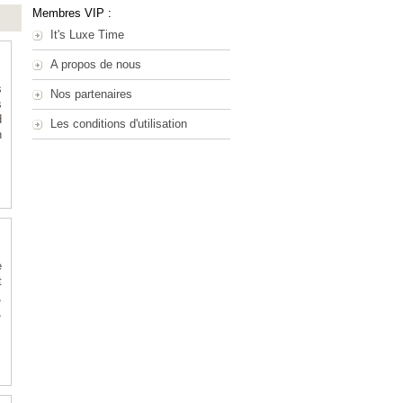
Membres VIP :
It's Luxe Time
A propos de nous
s
Nos partenaires
s
d
Les conditions d'utilisation
n
e
t
,
,