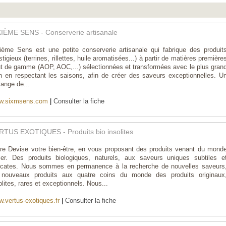
XIÈME SENS - Conserverie artisanale
ième Sens est une petite conserverie artisanale qui fabrique des produit
stigieux (terrines, rillettes, huile aromatisées...) à partir de matières première
t de gamme (AOP, AOC,...) sélectionnées et transformées avec le plus gran
n en respectant les saisons, afin de créer des saveurs exceptionnelles. U
ange de...
w.sixmsens.com
|
Consulter la fiche
RTUS EXOTIQUES - Produits bio insolites
re Devise votre bien-être, en vous proposant des produits venant du mond
ier. Des produits biologiques, naturels, aux saveurs uniques subtiles e
icates. Nous sommes en permanence à la recherche de nouvelles saveurs
 nouveaux produits aux quatre coins du monde des produits originaux
olites, rares et exceptionnels. Nous...
.vertus-exotiques.fr
|
Consulter la fiche