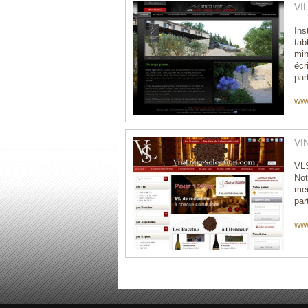
VI
Ins
tab
min
écr
part
www
VI
VLS
Not
mei
par
www