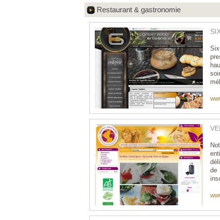
Restaurant & gastronomie
SI
Six
pre
hau
soi
mél
ww
VE
Not
ent
dél
de
ins
www