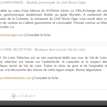
LLA ARCHANGE - Bastide provençale du chef Bruno Oger
tallée au cœur d’une bâtisse du XVIIIème siècle, La Villa Archange est un
le gastronomique doublement étoilée au guide Michelin. A seulement di
utes de la Croisette, le restaurant du Chef Bruno Oger vous reçoit dans u
in de verdure où s’allient gastronomie et convivialité. Pensée comme un hôte
iculier, La...
.bruno-oger.com
|
Consulter la fiche
N LOIRE SÉLECTION - Boutique des crus du Val de Loire
 Vin Loire Sélection est un site marchand dédié aux crus du Val de Loire
re sélection est basée sur l’authenticité, le caractère et le respect de
lleurs terroir du Val de Loire. Faites le choix du gout et de l'originalité e
tez a la découverte des trésors de cette région unique. Bonne dégustation
.vinloireselection.com
|
Consulter la fiche
1
2
3
4
sur 4